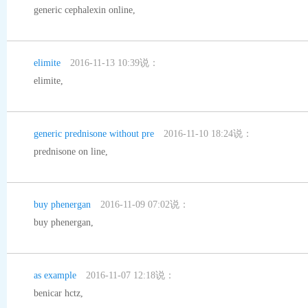
generic cephalexin online
,
elimite
2016-11-13 10:39说：
elimite
,
generic prednisone without pre
2016-11-10 18:24说：
prednisone on line
,
buy phenergan
2016-11-09 07:02说：
buy phenergan
,
as example
2016-11-07 12:18说：
benicar hctz
,