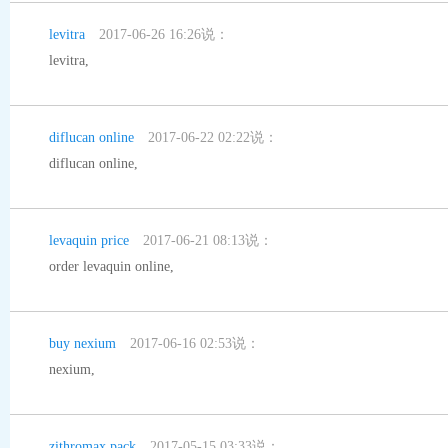
levitra
2017-06-26 16:26说：
levitra
,
diflucan online
2017-06-22 02:22说：
diflucan online
,
levaquin price
2017-06-21 08:13说：
order levaquin online
,
buy nexium
2017-06-16 02:53说：
nexium
,
zithromax pack
2017-05-15 03:33说：