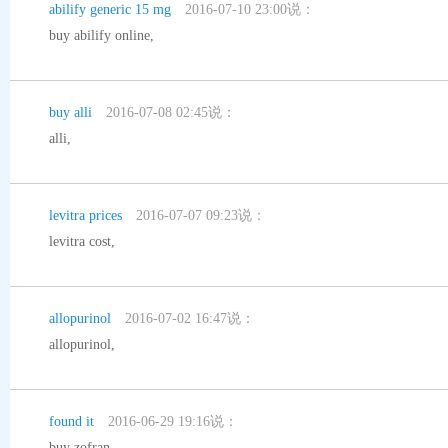
abilify generic 15 mg
2016-07-10 23:00说：
buy abilify online
,
buy alli
2016-07-08 02:45说：
alli
,
levitra prices
2016-07-07 09:23说：
levitra cost
,
allopurinol
2016-07-02 16:47说：
allopurinol
,
found it
2016-06-29 19:16说：
buy zofran
,