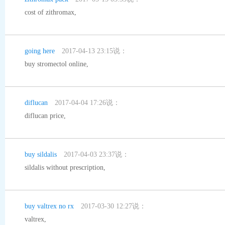
cost of zithromax
,
going here
2017-04-13 23:15说：
buy stromectol online
,
diflucan
2017-04-04 17:26说：
diflucan price
,
buy sildalis
2017-04-03 23:37说：
sildalis without prescription
,
buy valtrex no rx
2017-03-30 12:27说：
valtrex
,