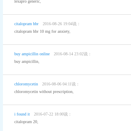
lexapro generic
,
citalopram hbr
2016-08-26 19:04说：
citalopram hbr 10 mg for anxiety
,
buy ampicillin online
2016-08-14 23:02说：
buy ampicillin
,
chloromycetin
2016-08-06 04:11说：
chloromycetin without prescription
,
i found it
2016-07-22 18:00说：
citalopram 20
,