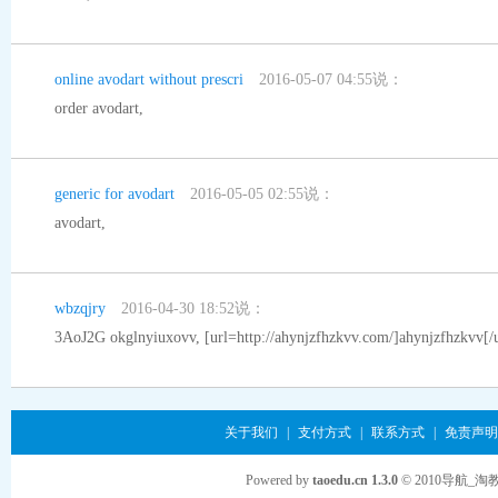
online avodart without prescri
2016-05-07 04:55说：
order avodart
,
generic for avodart
2016-05-05 02:55说：
avodart
,
wbzqjry
2016-04-30 18:52说：
3AoJ2G
okglnyiuxovv
, [url=http://ahynjzfhzkvv.com/]ahynjzfhzkvv[/u
关于我们
|
支付方式
|
联系方式
|
免责声明
Powered by
taoedu.cn 1.3.0
© 2010导航_淘